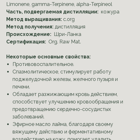
Limonene, gamma-Terpinene, alpha-Terpineol
Часть, подвергаемая дистилляции:
кожура
Метод выращивания:
c.org
Метод получения:
дистилляция
Происхождение:
Шри-Ланка
Сертификация:
Org. Raw Mat.
Некоторые основные свойства:
Противовоспалительное.
Спазмолитическое, стимулирует работу
поджелудочной железы, желчного пузыря и
печени.
Обладает разжижающим кровь действием,
способствует улучшению кровообращения и
предотвращению сердечно-сосудистых
заболеваний.
Эфирное масло лайма, благодаря своему
вяжущему действию и ферментативному
воздействию на кожу, помогает удалить