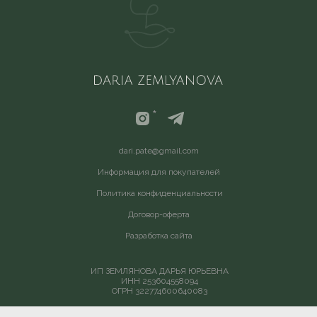
*
d
ari.pate@gmail.com
Информация для покупателей
Политика конфиденциальности
Договор-оферта
Разработка сайта
ИП ЗЕМЛЯНОВА ДАРЬЯ ЮРЬЕВНА
ИНН 253604558094
ОГРН 322774600640083