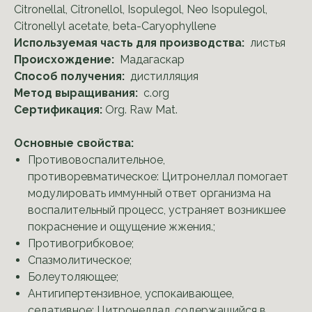
Citronellal, Citronellol, Isopulegol, Neo Isopulegol,
Citronellyl acetate, beta-Caryophyllene
Используемая часть для производства:
листья
Происхождение:
Мадагаскар
Способ получения:
дистилляция
Метод выращивания:
c.org
Сертификация:
Org. Raw Mat.
Основные свойства:
Противовоспалительное,
противоревматическое: Цитронеллал помогает
модулировать иммунный ответ организма на
воспалительный процесс, устраняет возникшее
покраснение и ощущение жжения.;
Противогрибковое;
Спазмолитическое;
Болеутоляющее;
Антигипертензивное, успокаивающее,
седативное: Цитронеллал, содержащийся в