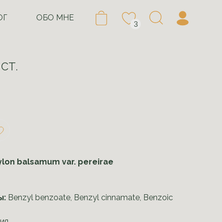
ОГ
ОБО МНЕ
3
СТ.
ylon balsamum var. pereirae
ы:
Benzyl benzoate, Benzyl cinnamate, Benzoic
ия