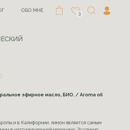
ОГ
ОБО МНЕ
3
ЧЕСКИЙ
ральное эфирное масло, БИО. / Aroma oil
вропы и в Калифорнии, лимон является самым
мым в нетрадиционной медицине. Эссенция