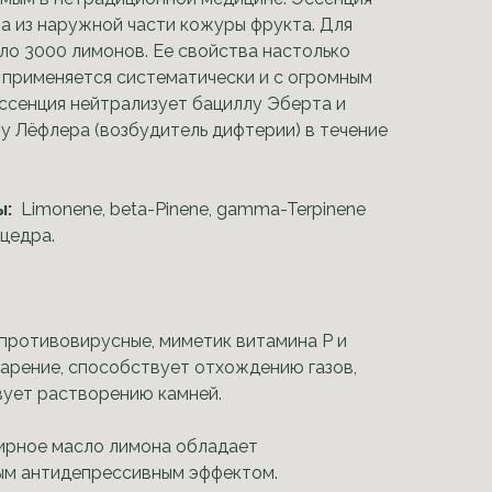
 из наружной части кожуры фрукта. Для
оло 3000 лимонов. Ее свойства настолько
н применяется систематически и с огромным
ссенция нейтрализует бациллу Эберта и
лу Лёфлера (возбудитель дифтерии) в течение
ы:
Limonene, beta-Pinene, gamma-Terpinene
цедра.
 противовирусные, миметик витамина Р и
арение, способствует отхождению газов,
вует растворению камней.
ирное масло лимона обладает
ым антидепрессивным эффектом.